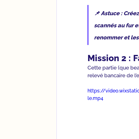
📌 Astuce
 : Crée
scannés au fur e
renommer et les 
Mission 2 : 
Cette partie (que bea
relevé bancaire de l’
https://video.wixst
le.mp4