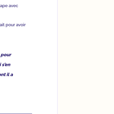
tape avec 
it pour avoir 
 pour 
s’en 
t il a 