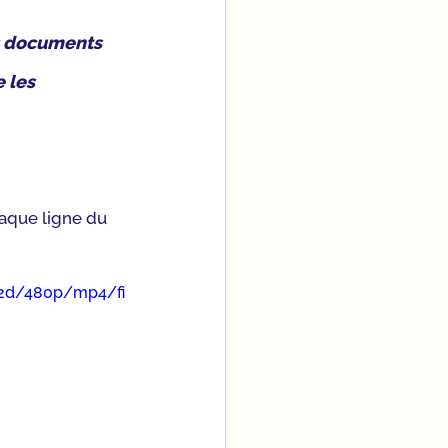
s documents 
 les 
haque ligne du 
82d/480p/mp4/fi