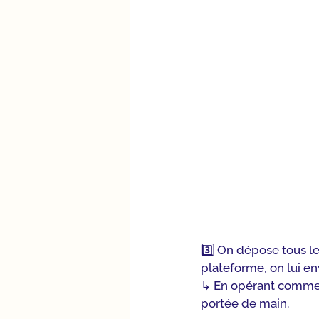
3️⃣ On dépose tous le
plateforme, on lui env
↳ En opérant comme ça
portée de main.