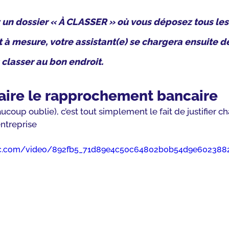
z un dossier « 
À CLASSER
 » où vous déposez tous le
t à mesure, votre assistant(e) se chargera ensuite de
classer au bon endroit.
Faire le rapprochement bancaire
ucoup oublie), c’est tout simplement le fait de justifier c
entreprise
atic.com/video/892fb5_71d89e4c50c64802b0b54d9e60238