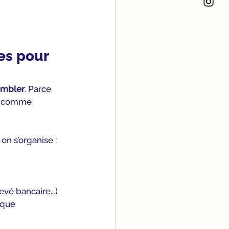
es pour 
embler
. Parce 
st comme 
on s’organise :
levé bancaire…) 
aque 