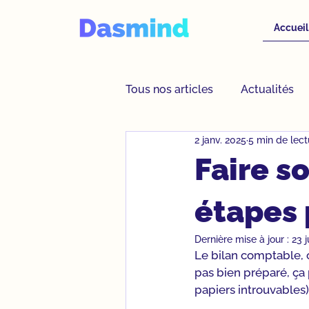
Accueil
Tous nos articles
Actualités
2 janv. 2025
5 min de lect
Assistante virtuelle
Proje
Faire s
étapes 
Dernière mise à jour :
23 j
Le bilan comptable, c’
pas bien préparé, ça 
papiers introuvables)