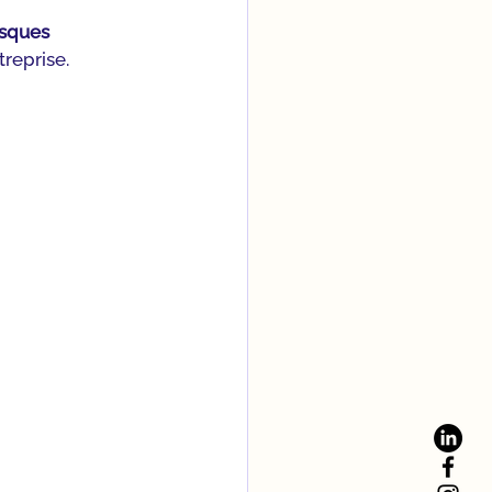
isques 
treprise.