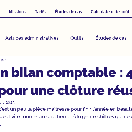
Missions
Tarifs
Études de cas
Calculateur de coût
Astuces administratives
Outils
Études de cas
ure
t d'externalisation
on bilan comptable : 
pour une clôture réu
uil. 2025
est un peu la pièce maîtresse pour finir l’année en beauté. 
peut vite tourner au cauchemar (du genre chiffres qui ne c
.