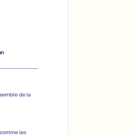
an
nsemble de la 
, comme les 