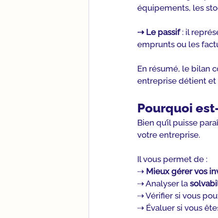
équipements, les stoc
⇢ Le passif
 : il repré
emprunts ou les factu
En résumé, le bilan 
entreprise détient et 
Pourquoi est-
Bien qu’il puisse par
votre entreprise.
Il vous permet de :
⇢ 
Mieux gérer vos i
⇢ Analyser la 
solvabi
⇢ Vérifier si vous pou
⇢ Évaluer si vous êt