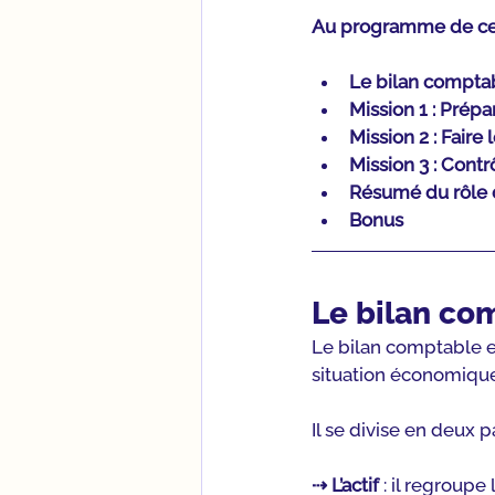
Au programme de cet 
Le bilan comptabl
Mission 1 : Prép
Mission 2 : Fair
Mission 3 : Contr
Résumé du rôle d
Bonus
Le bilan com
Le bilan comptable e
situation économiqu
Il se divise en deux p
⇢ L’actif
 : il regroupe 