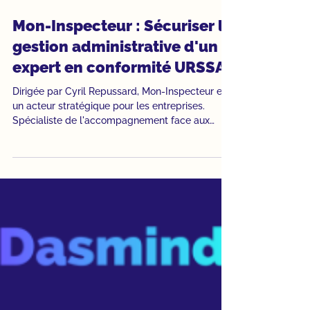
2 min de lecture
Études de cas
Mon-Inspecteur : Sécuriser la
gestion administrative d'un
expert en conformité URSSAF
Dirigée par Cyril Repussard, Mon-Inspecteur est
un acteur stratégique pour les entreprises.
Spécialiste de l'accompagnement face aux
enjeux de l'URSSAF, Mon-inspecteur aide les
dirigeants à préparer leurs contrôles, à sécuriser
leurs pratiques sociales et à optimiser leurs
cotisations. Dans un métier où la rigueur
documentaire est la clé de voûte de la réussite,
Cyril avait besoin d'un soutien administratif
irréprochable pour se concentrer sur son
expertise conseil.