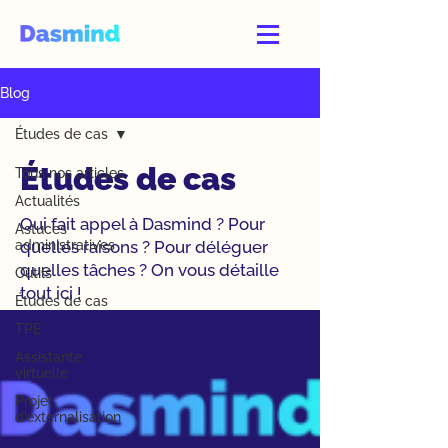
Blog
Études de cas
Études de cas
Tous nos articles
Actualités
Qui fait appel à Dasmind ? Pour
Astuces
administratives
quelles raisons ? Pour déléguer
quelles tâches ? On vous détaille
Outils
tout ici !
Études de cas
TPE
Assistante
virtuelle
Projet
d'externalisation