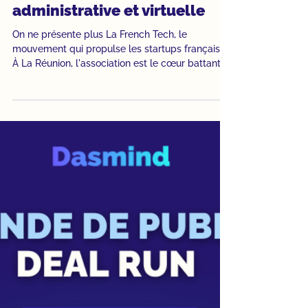
2 min de lecture
Études de cas
La French Tech Réunion :
innover avec une assistante
administrative et virtuelle
On ne présente plus La French Tech, le
mouvement qui propulse les startups françaises.
À La Réunion, l'association est le cœur battant
de l'écosystème tech local : elle fédère les
entrepreneurs, organise des événements
majeurs et porte haut les couleurs de
l'innovation sur l'île. Mais derrière les paillettes
de la tech, il y a une réalité bien plus terre-à-
terre : une association, c'est une montagne de
documents, de factures et de coordination.