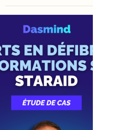
Deal Run - Comment booster
sa plateforme avec une
assistante administrative et
virtuelle
Vous connaissez sûrement Dealrun ! Fondée par
Riaz Amiraly C’est la plateforme incontournable
à La Réunion pour dénicher les meilleures offres
: électroménager, jardinerie, mobiliers... Si ça
bouge sur l'île et que c'est à prix réduit, c'est sur
Dealrun.