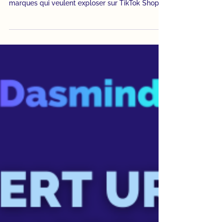
Dirigée par Tony Amato et Margaux M'chich,
Adopterz est l’agence de référence pour les
marques qui veulent exploser sur TikTok Shop.
Ils accompagnent les entreprises de A à Z pour
conquérir ce nouveau canal de vente ultra-
dynamique. Leur métier ? La stratégie,
l'influence et la performance. Leur problème ?
L’administratif qui commençait à peser lourd
face à leur succès.