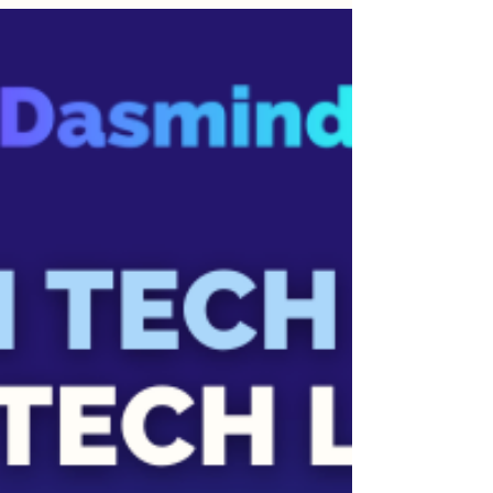
Basée à La Réunion Mickael Abelard est le
fondateur et gérant d’Axone Consultant, un
cabinet expert en innovation sociale. Son
quotidien ? Accompagner les acteurs du
territoire dans des projets à fort impact.