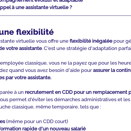
ccompagnement évolutif et adaptable
pel à une assistante virtuelle ?
’une flexibilité
stante virtuelle vous offre une 
flexibilité inégalée
 pour gé
e votre assistante
. C'est une stratégie d'adaptation parfai
employée classique, vous ne la payez que pour les heure
cidez quand vous avez besoin d'aide pour 
assurer la contin
s par votre assistante.
arée à un 
recrutement en CDD pour un remplacement 
e vous permet d'éviter les démarches administratives et les
che classique, même temporaire, tels que :
les
 (même pour un CDD court)
a formation rapide d'un nouveau salarié