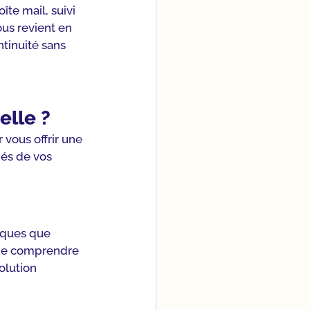
îte mail, suivi 
ous revient en 
tinuité sans 
elle ?
vous offrir une 
és de vos 
iques que 
 de comprendre 
lution 