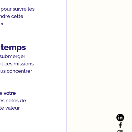
pour suivre les 
ndre cette 
r.
u temps
s submerger 
nt ces missions 
ous concentrer 
e 
votre 
des notes de 
te valeur 