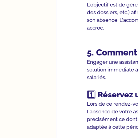
L'objectif est de gére
des dossiers, etc.) af
son absence. L'accomp
accroc.
5. Comment f
Engager une assistant
solution immédiate à
salariés.
1️⃣ 
Réservez 
Lors de ce rendez-vou
l'absence de votre a
précisément ce dont 
adaptée à cette péri