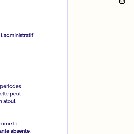
 l'administratif 
 périodes 
elle peut 
n atout 
mme la 
tante absente
. 