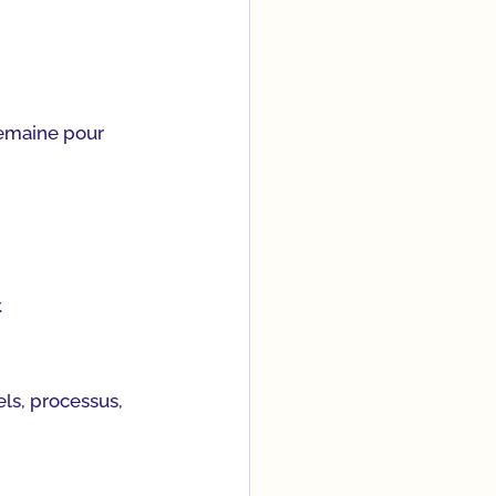
semaine pour 
.
els, processus, 