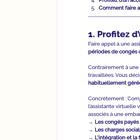
Profitez d’un a
Comment faire ap
1. Profitez d
Faire appel à une assi
périodes de congés d
Contrairement à une 
travaillées. Vous dé
habituellement gérée
Concrètement : Comp
l’assistante virtuell
associés à une embau
→ 
Les congés payés
→ 
Les charges socia
→ 
L'intégration et l