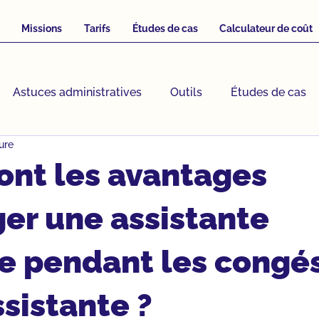
Missions
Tarifs
Études de cas
Calculateur de coût
Astuces administratives
Outils
Études de cas
ure
t d'externalisation
ont les avantages
er une assistante
le pendant les congé
ssistante ?