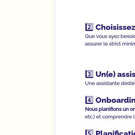
2️⃣ 
Choisissez
Que vous ayez besoin
assurer le strict min
3️⃣ 
Un(e) assi
Une assistante dédié
4️⃣ Onboardi
Nous planifions un 
etc.) et comprendre l
5️⃣ Planifica