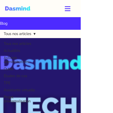
Blog
Tous nos articles
Tous nos articles
Actualités
Astuces
administratives
Outils
Études de cas
TPE
Assistante virtuelle
Projet
d'externalisation