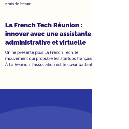
2 min de lecture
Études de cas
La French Tech Réunion :
innover avec une assistante
administrative et virtuelle
On ne présente plus La French Tech, le
mouvement qui propulse les startups françaises.
À La Réunion, l'association est le cœur battant
de l'écosystème tech local : elle fédère les
entrepreneurs, organise des événements
majeurs et porte haut les couleurs de
l'innovation sur l'île. Mais derrière les paillettes
de la tech, il y a une réalité bien plus terre-à-
terre : une association, c'est une montagne de
documents, de factures et de coordination.