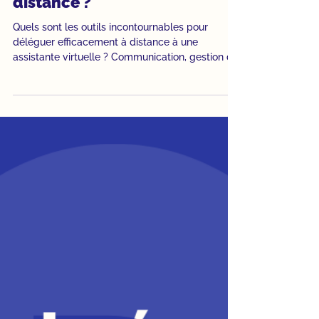
Assistante virtuelle
Quels sont les outils
indispensables pour
déléguer efficacement à
distance ?
Quels sont les outils incontournables pour
déléguer efficacement à distance à une
assistante virtuelle ? Communication, gestion de
projet, partage de fichiers, mots de passe : faites
le point pour assurer la continuité de votre
activité cet été.